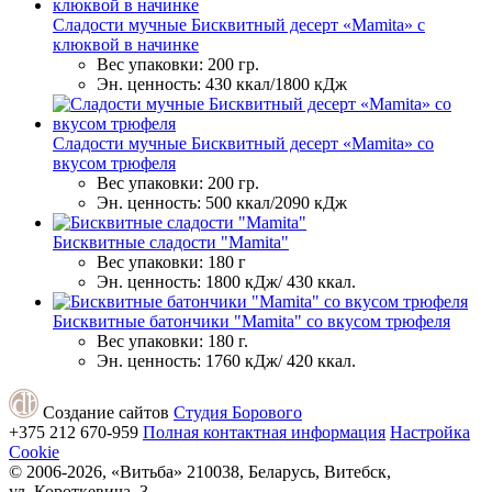
Сладости мучные Бисквитный десерт «Mamita» с
клюквой в начинке
Вес упаковки:
200 гр.
Эн. ценность:
430 ккал/1800 кДж
Сладости мучные Бисквитный десерт «Mamita» со
вкусом трюфеля
Вес упаковки:
200 гр.
Эн. ценность:
500 ккал/2090 кДж
Бисквитные сладости "Mamita"
Вес упаковки:
180 г
Эн. ценность:
1800 кДж/ 430 ккал.
Бисквитные батончики "Mamita" со вкусом трюфеля
Вес упаковки:
180 г.
Эн. ценность:
1760 кДж/ 420 ккал.
Создание сайтов
Студия Борового
+375 212
670-959
Полная контактная информация
Настройка
Cookie
© 2006-2026, «Витьба»
210038, Беларусь, Витебск,
ул. Короткевичa, 3