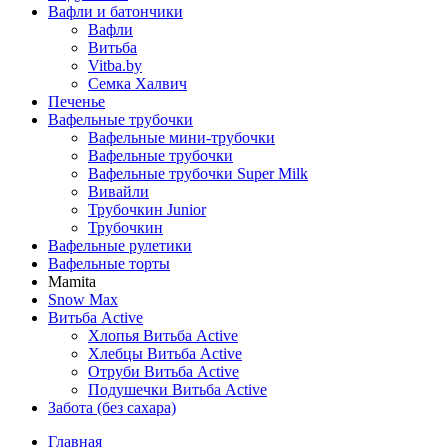
Вафли и батончики
Вафли
Витьба
Vitba.by
Семка Халвич
Печенье
Вафельные трубочки
Вафельные мини-трубочки
Вафельные трубочки
Вафельные трубочки Super Milk
Вивайли
Трубочкин Junior
Трубочкин
Вафельные рулетики
Вафельные торты
Mamita
Snow Max
Витьба Active
Хлопья Витьба Active
Хлебцы Витьба Active
Отруби Витьба Active
Подушечки Витьба Active
Забота (без сахара)
Главная