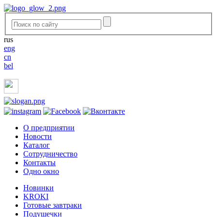
rus
eng
cn
bel
O предприятии
Новости
Каталог
Сотрудничество
Контакты
Одно окно
Новинки
KROKI
Готовые завтраки
Подушечки