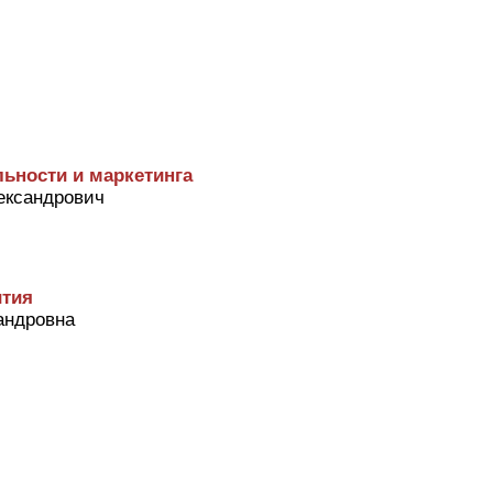
ьности и маркетинга
ександрович
ития
андровна