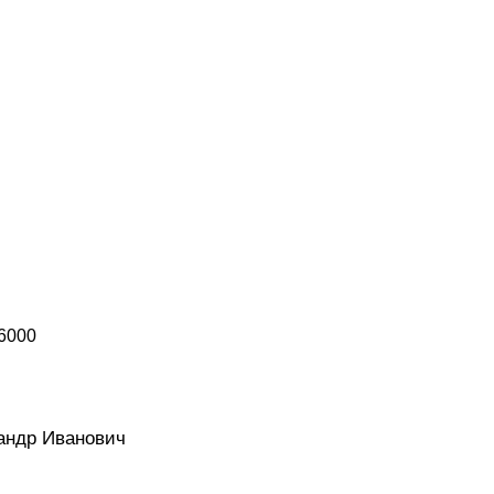
26000
9
андр Иванович