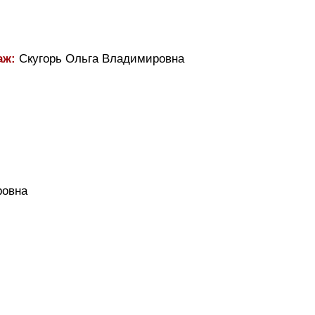
аж:
Скугорь Ольга Владимировна
ровна