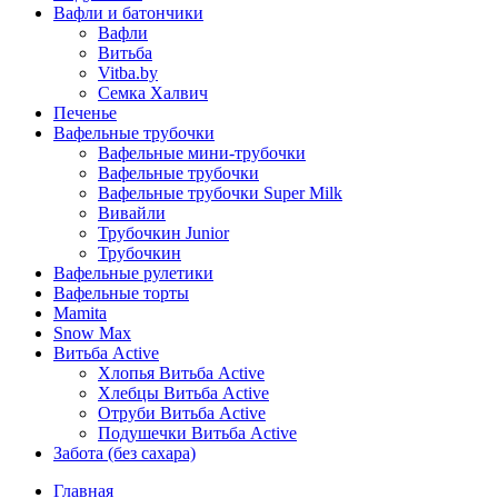
Вафли и батончики
Вафли
Витьба
Vitba.by
Семка Халвич
Печенье
Вафельные трубочки
Вафельные мини-трубочки
Вафельные трубочки
Вафельные трубочки Super Milk
Вивайли
Трубочкин Junior
Трубочкин
Вафельные рулетики
Вафельные торты
Mamita
Snow Max
Витьба Active
Хлопья Витьба Active
Хлебцы Витьба Active
Отруби Витьба Active
Подушечки Витьба Active
Забота (без сахара)
Главная