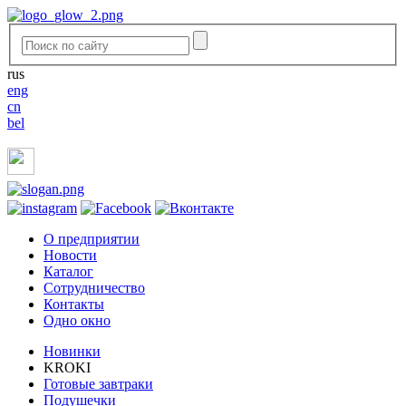
rus
eng
cn
bel
O предприятии
Новости
Каталог
Сотрудничество
Контакты
Одно окно
Новинки
KROKI
Готовые завтраки
Подушечки