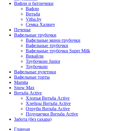
Вафли и батончики
Вафли
Витьба
Vitba.by
Семка Халвич
Печенье
Вафельные трубочки
Вафельные мини-трубочки
Вафельные трубочки
Вафельные трубочки Super Milk
Вивайли
Трубочкин Junior
Трубочкин
Вафельные рулетики
Вафельные торты
Mamita
Snow Max
Витьба Active
Хлопья Витьба Active
Хлебцы Витьба Active
Отруби Витьба Active
Подушечки Витьба Active
Забота (без сахара)
Главная