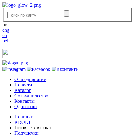
rus
eng
cn
bel
O предприятии
Новости
Каталог
Сотрудничество
Контакты
Одно окно
Новинки
KROKI
Готовые завтраки
Подушечки