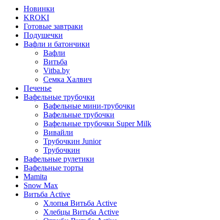
Новинки
KROKI
Готовые завтраки
Подушечки
Вафли и батончики
Вафли
Витьба
Vitba.by
Семка Халвич
Печенье
Вафельные трубочки
Вафельные мини-трубочки
Вафельные трубочки
Вафельные трубочки Super Milk
Вивайли
Трубочкин Junior
Трубочкин
Вафельные рулетики
Вафельные торты
Mamita
Snow Max
Витьба Active
Хлопья Витьба Active
Хлебцы Витьба Active