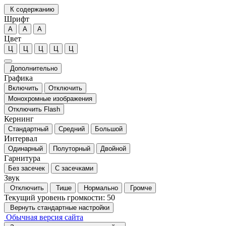
К содержанию
Шрифт
А
А
А
Цвет
Ц
Ц
Ц
Ц
Ц
Дополнительно
Графика
Включить
Отключить
Монохромные изображения
Отключить Flash
Кернинг
Стандартный
Средний
Большой
Интервал
Одинарный
Полуторный
Двойной
Гарнитура
Без засечек
С засечками
Звук
Отключить
Тише
Нормально
Громче
Текущий уровень громкости:
50
Вернуть стандартные настройки
Обычная версия сайта