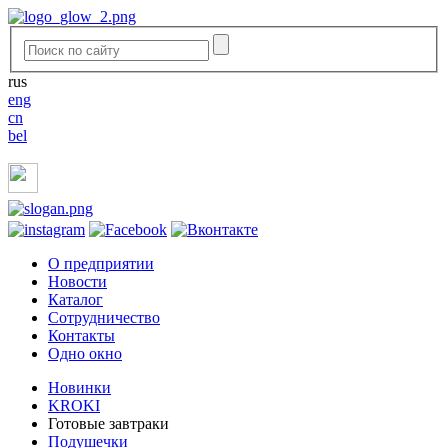
rus
eng
cn
bel
O предприятии
Новости
Каталог
Сотрудничество
Контакты
Одно окно
Новинки
KROKI
Готовые завтраки
Подушечки