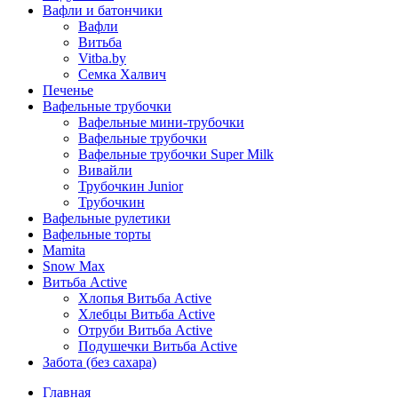
Вафли и батончики
Вафли
Витьба
Vitba.by
Семка Халвич
Печенье
Вафельные трубочки
Вафельные мини-трубочки
Вафельные трубочки
Вафельные трубочки Super Milk
Вивайли
Трубочкин Junior
Трубочкин
Вафельные рулетики
Вафельные торты
Mamita
Snow Max
Витьба Active
Хлопья Витьба Active
Хлебцы Витьба Active
Отруби Витьба Active
Подушечки Витьба Active
Забота (без сахара)
Главная