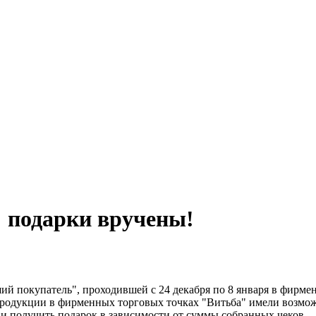
 подарки вручены!
ий покупатель", проходившей с 24 декабря по 8 января в фирме
родукции в фирменных торговых точках "Витьба" имели возможно
уб. и получить подарок в зависимости от суммы собранных чеков.