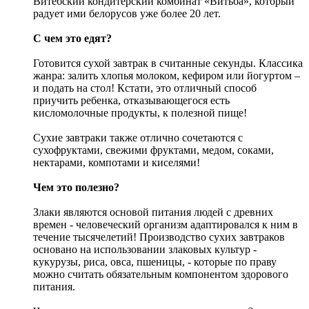
Витебский кондитерский комбинат «Витьба», который
радует ими белорусов уже более 20 лет.
С чем это едят?
Готовится сухой завтрак в считанные секунды. Классика
жанра: залить хлопья молоком, кефиром или йогуртом –
и подать на стол! Кстати, это отличный способ
приучить ребенка, отказывающегося есть
кисломолочные продукты, к полезной пище!
Сухие завтраки также отлично сочетаются с
сухофруктами, свежими фруктами, медом, соками,
нектарами, компотами и киселями!
Чем это полезно?
Злаки являются основой питания людей с древних
времен - человеческий организм адаптировался к ним в
течение тысячелетий! Производство сухих завтраков
основано на использовании злаковых культур -
кукурузы, риса, овса, пшеницы, - которые по праву
можно считать обязательным компонентом здорового
питания.