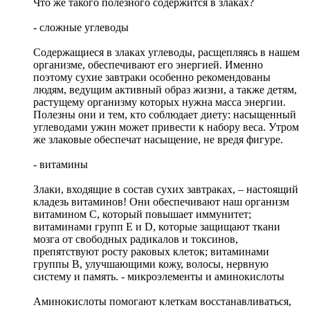
Что же такого полезного содержится в злаках?
- сложные углеводы
Содержащиеся в злаках углеводы, расщепляясь в нашем
организме, обеспечивают его энергией. Именно
поэтому сухие завтраки особенно рекомендованы
людям, ведущим активный образ жизни, а также детям,
растущему организму которых нужна масса энергии.
Полезны они и тем, кто соблюдает диету: насыщенный
углеводами ужин может привести к набору веса. Утром
же злаковые обеспечат насыщение, не вредя фигуре.
- витамины
Злаки, входящие в состав сухих завтраках, – настоящий
кладезь витаминов! Они обеспечивают наш организм
витамином С, который повышает иммунитет;
витаминами групп E и D, которые защищают ткани
мозга от свободных радикалов и токсинов,
препятствуют росту раковых клеток; витаминами
группы B, улучшающими кожу, волосы, нервную
систему и память. - микроэлементы и аминокислоты
Аминокислоты помогают клеткам восстанавливаться,