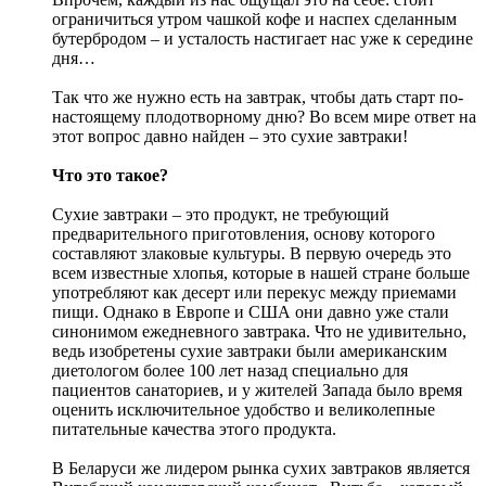
ограничиться утром чашкой кофе и наспех сделанным
бутербродом – и усталость настигает нас уже к середине
дня…
Так что же нужно есть на завтрак, чтобы дать старт по-
настоящему плодотворному дню? Во всем мире ответ на
этот вопрос давно найден – это сухие завтраки!
Что это такое?
Сухие завтраки – это продукт, не требующий
предварительного приготовления, основу которого
составляют злаковые культуры. В первую очередь это
всем известные хлопья, которые в нашей стране больше
употребляют как десерт или перекус между приемами
пищи. Однако в Европе и США они давно уже стали
синонимом ежедневного завтрака. Что не удивительно,
ведь изобретены сухие завтраки были американским
диетологом более 100 лет назад специально для
пациентов санаториев, и у жителей Запада было время
оценить исключительное удобство и великолепные
питательные качества этого продукта.
В Беларуси же лидером рынка сухих завтраков является