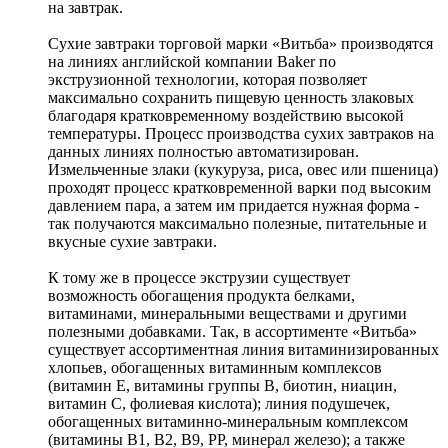
на завтрак.
Сухие завтраки торговой марки «Витьба» производятся
на линиях английской компании Baker по
экструзионной технологии, которая позволяет
максимально сохранить пищевую ценность злаковых
благодаря кратковременному воздействию высокой
температуры. Процесс производства сухих завтраков на
данных линиях полностью автоматизирован.
Измельченные злаки (кукуруза, риса, овес или пшеница)
проходят процесс кратковременной варки под высоким
давлением пара, а затем им придается нужная форма -
так получаются максимально полезные, питательные и
вкусные сухие завтраки.
К тому же в процессе экструзии существует
возможность обогащения продукта белками,
витаминами, минеральными веществами и другими
полезными добавками. Так, в ассортименте «Витьба»
существует ассортиментная линия витаминизированных
хлопьев, обогащенных витаминным комплексов
(витамин Е, витамины группы В, биотин, ниацин,
витамин С, фолиевая кислота); линия подушечек,
обогащенных витаминно-минеральным комплексом
(витамины В1, В2, В9, PP, минерал железо); а также