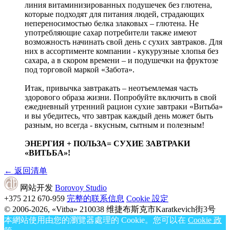
линия витаминизированных подушечек без глютена,
которые подходят для питания людей, страдающих
непереносимостью белка злаковых – глютена. Не
употребляющие сахар потребители также имеют
возможность начинать свой день с сухих завтраков. Для
них в ассортименте компании - кукурузные хлопья без
сахара, а в скором времени – и подушечки на фруктозе
под торговой маркой «Забота».
Итак, привычка завтракать – неотъемлемая часть
здорового образа жизни. Попробуйте включить в свой
ежедневный утренний рацион сухие завтраки «Витьба»
и вы убедитесь, что завтрак каждый день может быть
разным, но всегда - вкусным, сытным и полезным!
ЭНЕРГИЯ + ПОЛЬЗА= СУХИЕ ЗАВТРАКИ
«ВИТЬБА»!
←
返回清单
网站开发
Borovoy Studio
+375 212
670-959
完整的联系信息
Cookie 設定
© 2006-2026, «Vitba»
210038 维捷布斯克市Karatkevich街3号
本網站使用由您的瀏覽器處理的 Cookie。您可以在
Cookie 政