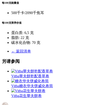
每100克能量值
500千卡/2090千焦耳
每100克营养价值
蛋白质:
6,5 克
脂肪:
22 克
碳水化合物:
70 克
← 返回清单
另请参阅
Vitba華夫餅乾配香草卷
Vitba糖衣华夫饼威化卷筒
Vitba花生華夫餅卷