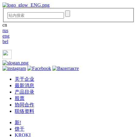
cn
rus
eng
bel
关于企业
最新消息
产品目录
股票
协同合作
联络资料
新!
饼干
KROKI