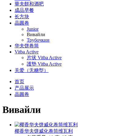
華夫餅和酒吧
成品早餐
长方块
晶圓卷
Junior
Вивайли
Трубочкин
华夫饼卷筒
Vitba Active
片状 Vitba Active
護墊 Vitba Active
关爱（无糖型）
首页
产品展示
晶圓卷
Вивайли
椰香华夫饼威化卷筒维瓦利