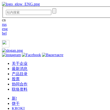
cn
rus
eng
bel
关于企业
最新消息
产品目录
股票
协同合作
联络资料
新!
饼干
KROKI